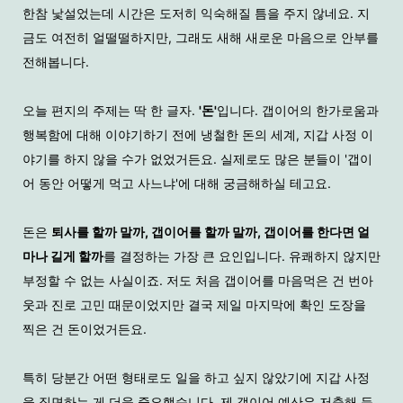
한참 낯설었는데 시간은 도저히 익숙해질 틈을 주지 않네요. 지
금도 여전히 얼떨떨하지만, 그래도 새해 새로운 마음으로 안부를
전해봅니다.
오늘 편지의 주제는 딱 한 글자.
'돈'
입니다.
갭이어의 한가로움과
행복함에 대해 이야기하기 전에 냉철한 돈의 세계, 지갑 사정 이
야기를 하지 않을 수가 없었거든요. 실제로도 많은 분들이 '갭이
어 동안 어떻게 먹고 사느냐'에 대해 궁금해하실 테고요.
돈은
퇴사를 할까 말까, 갭이어를 할까 말까, 갭이어를 한다면 얼
마나 길게 할까
를 결정하는 가장 큰 요인입니다. 유쾌하지 않지만
부정할 수 없는 사실이죠. 저도 처음 갭이어를 마음먹은 건 번아
웃과 진로 고민 때문이었지만 결국 제일 마지막에 확인 도장을
찍은 건 돈이었거든요.
특히 당분간 어떤 형태로도 일을 하고 싶지 않았기에 지갑 사정
을 직면하는 게 더욱 중요했습니다. 제 갭이어 예산은 저축해 둔