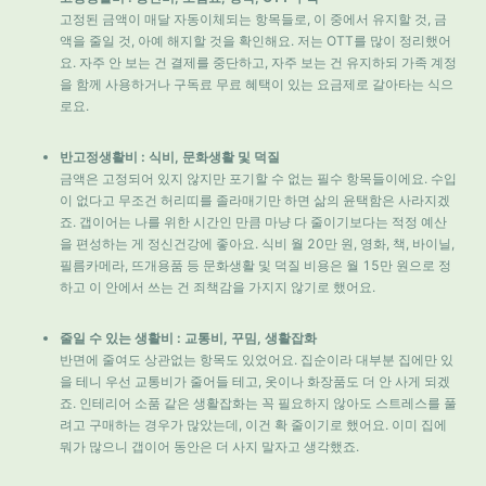
고정된 금액이 매달 자동이체되는 항목들로, 이 중에서 유지할 것, 금
액을 줄일 것, 아예 해지할 것을 확인해요. 저는 OTT를 많이 정리했어
요. 자주 안 보는 건 결제를 중단하고, 자주 보는 건 유지하되 가족 계정
을 함께 사용하거나 구독료 무료 혜택이 있는 요금제로 갈아타는 식으
로요.
반고정생활비 : 식비, 문화생활 및 덕질
금액은 고정되어 있지 않지만 포기할 수 없는 필수 항목들이에요. 수입
이 없다고 무조건 허리띠를 졸라매기만 하면 삶의 윤택함은 사라지겠
죠. 갭이어는 나를 위한 시간인 만큼 마냥 다 줄이기보다는 적정 예산
을 편성하는 게 정신건강에 좋아요. 식비 월 20만 원, 영화, 책, 바이닐,
필름카메라, 뜨개용품 등 문화생활 및 덕질 비용은 월 15만 원으로 정
하고 이 안에서 쓰는 건 죄책감을 가지지 않기로 했어요.
줄일 수 있는 생활비 : 교통비, 꾸밈
, 생활잡화
반면에 줄여도 상관없는 항목도 있었어요. 집순이라 대부분 집에만 있
을 테니 우선 교통비가 줄어들 테고, 옷이나 화장품도 더 안 사게 되겠
죠. 인테리어 소품 같은 생활잡화는 꼭 필요하지 않아도 스트레스를 풀
려고 구매하는 경우가 많았는데, 이건 확 줄이기로 했어요. 이미 집에
뭐가 많으니 갭이어 동안은 더 사지 말자고 생각했죠.