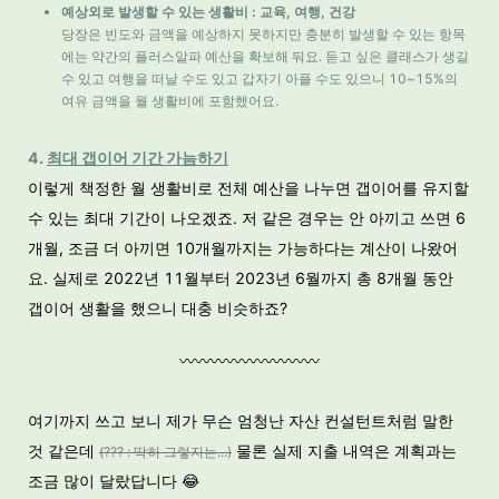
예상외로 발생할 수 있는 생활비 : 교육, 여행, 건강
당장은 빈도와 금액을 예상하지 못하지만 충분히 발생할 수 있는 항목
에는 약간의 플러스알파 예산을 확보해 둬요. 듣고 싶은 클래스가 생길
수 있고 여행을 떠날 수도 있고 갑자기 아플 수도 있으니 10~15%의
여유 금액을 월 생활비에 포함했어요.
4.
최대 갭이어 기간 가늠하기
이렇게 책정한 월 생활비로 전체 예산을 나누면 갭이어를 유지할
수 있는 최대 기간이 나오겠죠. 저 같은 경우는 안 아끼고 쓰면 6
개월, 조금 더 아끼면 10개월까지는 가능하다는 계산이 나왔어
요. 실제로 2022년 11월부터 2023년 6월까지 총 8개월 동안
갭이어 생활을 했으니 대충 비슷하죠?
〰️〰️〰️〰️〰️〰️〰️〰️〰️
여기까지 쓰고 보니 제가 무슨 엄청난 자산 컨설턴트처럼 말한
것 같은데
물론 실제 지출 내역은 계획과는
(??? : 딱히 그렇지는...)
조금 많이 달랐답니다 😂