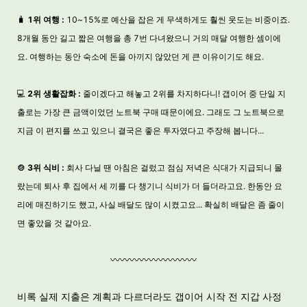
🧳
1위 여행 :
10~15%로 예산을 잡은 게 무색하게도 훨씬 웃도는 비중이죠.
8개월 동안 길고 짧은 여행을 총 7번 다녀왔으니 거의 매달 여행한 셈이에
요. 여행하는 동안 숙소에 돈을 아끼지 않았던 게 큰 이유이기도 해요.
💻
2위
생활잡화 :
줄이겠다고 해놓고 2위를 차지하다니! 갭이어 중 단일 지
출로는 가장 큰 금액이었던 노트북 구매 때문이에요. 그래도 그 노트북으로
지금 이 편지를 쓰고 있으니 결국은 좋은 투자였다고 주장해 봅니다...
🍲 3위 식비 :
회사 다닐 땐 아침은 걸렀고 점심 저녁은 식대가 지급되니 몰
랐는데 퇴사 후 집에서 세 끼를 다 챙기니 식비가 더 들더라고요. 한동안 요
리에 매진하기도 했고, 사실 배달도 많이 시켰고요... 확실히 배달은 좀 줄이
면 좋았을 것 같아요.
〰️〰️〰️〰️〰️〰️〰️〰️〰️
비록 실제 지출은 계획과 다르더라도 갭이어 시작 전 지갑 사정